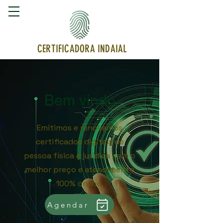
CERTIFICADORA INDAIAL
Bem vindo
Emitimos e renovamos
certificados digitais de
pessoa física e jurídica com o
melhor preço e atendimento
100% online.
Agendar