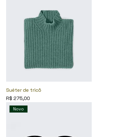
Suéter de tricô
Preço
R$ 275,00
Novo