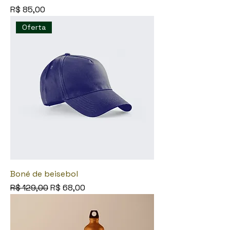
Preço
R$ 85,00
Oferta
Boné de beisebol
Preço normal
Preço promocional
R$ 129,00
R$ 68,00